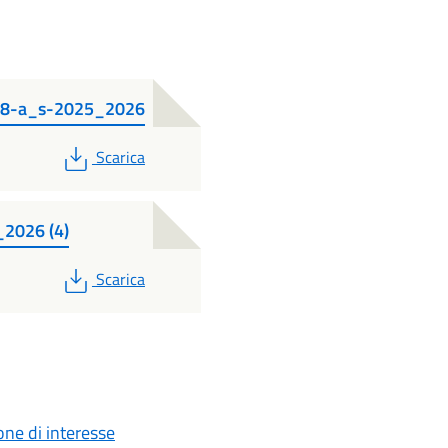
98-a_s-2025_2026
PDF
Scarica
2026 (4)
PDF
Scarica
one di interesse