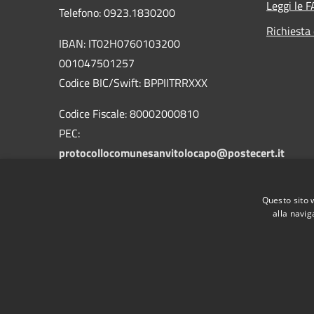
Leggi le 
Telefono: 0923.1830200
Richiesta 
IBAN: IT02H0760103200
001047501257
Codice BIC/Swift: BPPIITRRXXX
Codice Fiscale: 80002000810
PEC:
protocollocomunesanvitolocapo@postecert.it
Questo sito 
alla navig
RSS
Accessibilità
Privacy
Cookie
Mappa de