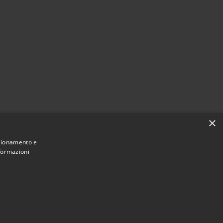
×
nzionamento e
nformazioni
Municipium
Accesso
 di San Vito Lo Capo • Powered by
•
redazione