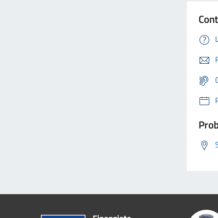
Cont
Prob