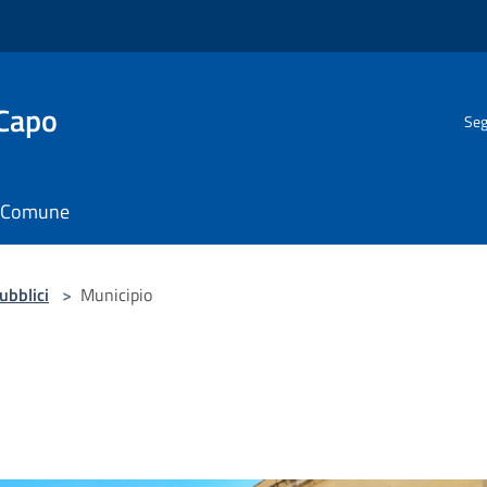
 Capo
Seg
il Comune
pubblici
>
Municipio