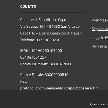
CONTATTI
Comune di San Vito Lo Capo
Prenotaz
Via Savoia, 167 - 91030 San Vito Lo
Segnalazi
Capo (TP) - Libero Consorzio di Trapani
Leggi le 
Telefono: 0923.1830200
Richiesta 
IBAN: IT02H0760103200
001047501257
Codice BIC/Swift: BPPIITRRXXX
Codice Fiscale: 80002000810
PEC:
protocollocomunesanvitolocapo@postecert.it
Questo sito 