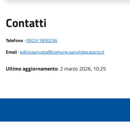
Utili
Contatti
Telefono
:
0923/1830236
Email
:
ediliziaprivata@comune.sanvitolocapo.tp.it
Ultimo aggiornamento
: 2 marzo 2026, 10:25