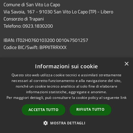
Comune di San Vito Lo Capo
Via Savoia, 167 - 91030 San Vito Lo Capo (TP) - Libero
Consorzio di Trapani
Telefono: 0923.1830200
IBAN: IT02H0760103200 001047501257
Codice BIC/Swift: BPPIITRRXXX
Codice Fiscale: 80002000810
×
Informazioni sui cookie
PEC:
protocollocomunesanvitolocapo@postecert.it
Questo sito web utilizza cookie tecnici e assimilati strettamente
necessari al corretto funzionamento e alla navigazione del sito,
nonché un cookie tecnico analitico al solo fine di elaborare
informazioni statistiche, aggregate e anonime.
Per maggiori dettagli, può consultare la cookie policy al seguente
link
Prenotazione appuntamento
RIFIUTA TUTTO
ACCETTA TUTTO
Segnalazione disservizio
MOSTRA DETTAGLI
Leggi le FAQ