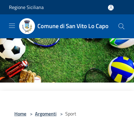
Salta al contenuto principale
Regione Siciliana
Comune di San Vito Lo Capo
Home
>
Argomenti
>
Sport