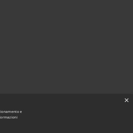
×
nzionamento e
nformazioni