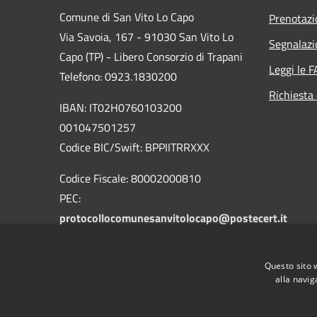
Comune di San Vito Lo Capo
Prenotaz
Via Savoia, 167 - 91030 San Vito Lo
Segnalazi
Capo (TP) - Libero Consorzio di Trapani
Leggi le 
Telefono: 0923.1830200
Richiesta 
IBAN: IT02H0760103200
001047501257
Codice BIC/Swift: BPPIITRRXXX
Codice Fiscale: 80002000810
PEC:
protocollocomunesanvitolocapo@postecert.it
Questo sito 
alla navig