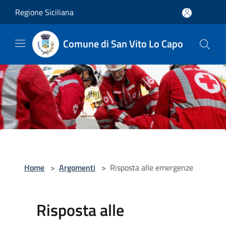
Salta al contenuto principale
Regione Siciliana
Comune di San Vito Lo Capo
Home
>
Argomenti
>
Risposta alle emergenze
Risposta alle