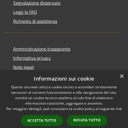
Segnalazione disservizio
Leggi le FAQ
Richiesta di assistenza
Amministrazione trasparente
Informativa privacy
Note legali
×
Dichiarazione di accessibilità
Informazioni sui cookie
Questo sito web utilizza cookie tecnici e assimilati strettamente
necessari al corretto funzionamento e alla navigazione del sito,
nonché un cookie tecnico analitico al solo fine di elaborare
informazioni statistiche, aggregate e anonime.
RSS
Copyright © 2026 • Comune di
Per maggiori dettagli, può consultare la cookie policy al seguente
link
Accessibilità
San Vito Lo Capo • Powered by
Privacy
Municipium
Accesso
•
RIFIUTA TUTTO
ACCETTA TUTTO
Cookie
redazione