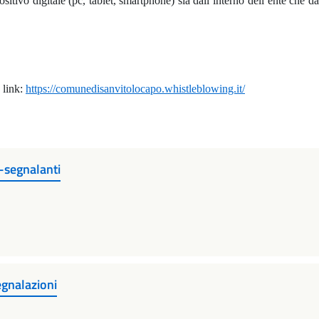
ositivo digitale (pc, tablet, smartphone) sia dall’interno dell’ente che d
 link:
https://comunedisanvitolocapo.whistleblowing.it/
-segnalanti
gnalazioni