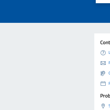
Cont
Prob