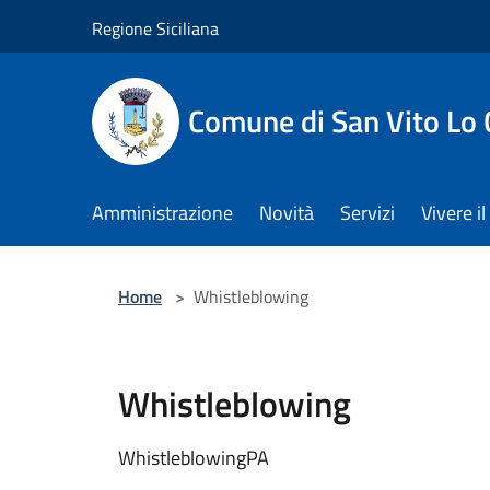
Salta al contenuto principale
Regione Siciliana
Comune di San Vito Lo
Amministrazione
Novità
Servizi
Vivere 
Home
>
Whistleblowing
Whistleblowing
WhistleblowingPA