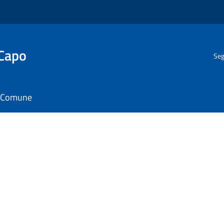
 Capo
Seg
il Comune