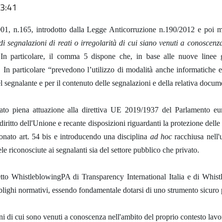
13:41
001, n.165, introdotto dalla Legge Anticorruzione n.190/2012 e poi 
 di segnalazioni di reati o irregolarità di cui siano venuti a conoscen
. In particolare, il comma 5 dispone che, in base alle nuove line
. In particolare “prevedono l’utilizzo di modalità anche informatiche 
 del segnalante e per il contenuto delle segnalazioni e della relativa docu
ato piena attuazione alla direttiva UE 2019/1937 del Parlamento eur
iritto dell'Unione e recante disposizioni riguardanti la protezione dell
onato art. 54 bis e introducendo una disciplina
ad hoc
racchiusa nell'
tele riconosciute ai segnalanti sia del settore pubblico che privato.
o WhistleblowingPA di Transparency International Italia e di Whistl
blighi normativi, essendo fondamentale dotarsi di uno strumento sicuro 
ni di cui sono venuti a conoscenza nell'ambito del proprio contesto lavor