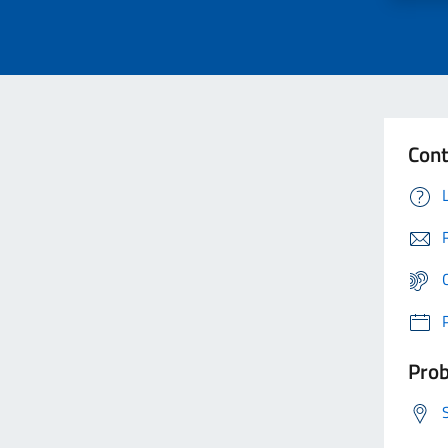
Cont
Prob