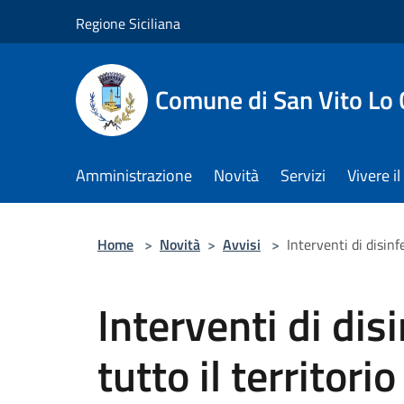
Salta al contenuto principale
Regione Siciliana
Comune di San Vito Lo
Amministrazione
Novità
Servizi
Vivere 
Home
>
Novità
>
Avvisi
>
Interventi di disin
Interventi di dis
tutto il territor