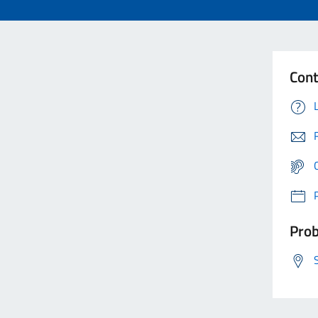
Cont
Prob