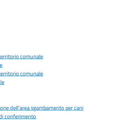
 territorio comunale
le
 territorio comunale
le
zione dell’area sgambamento per cani
 di conferimento