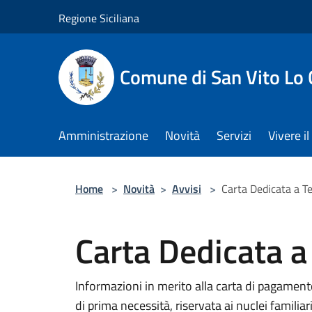
Salta al contenuto principale
Regione Siciliana
Comune di San Vito Lo
Amministrazione
Novità
Servizi
Vivere 
Home
>
Novità
>
Avvisi
>
Carta Dedicata a T
Carta Dedicata a
Informazioni in merito alla carta di pagament
di prima necessità, riservata ai nuclei familiari