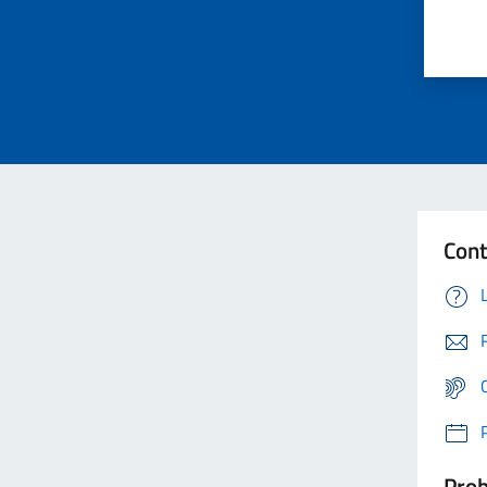
Cont
Prob